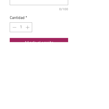
0/100
Cantidad
*
Añadir al carrito
Fácil lavado y secado, con corte
nadador en la espalda.
Confeccionado en Poliéster/
Elastán
Transpirable/ No destiñe