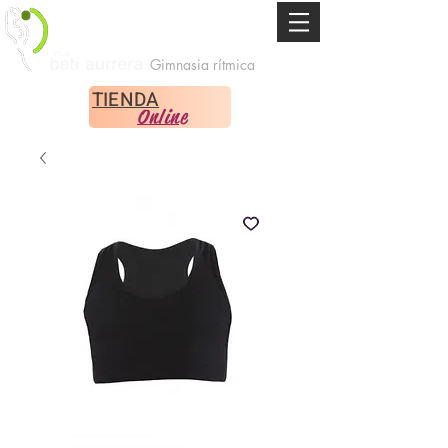
Gimnasia rítmica
TIENDA
Online