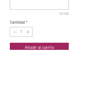
0/100
Cantidad
*
Añadir al carrito
Camiseta Nadador, confeccionada
en Políester/Elastán de alta
calidad. Se adapta al cuerpo
perfectamente para entrenar
libremente.
Transpirable / No destiñe