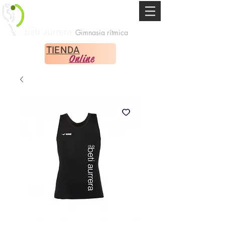
Gimnasia rítmica
TIENDA
Online