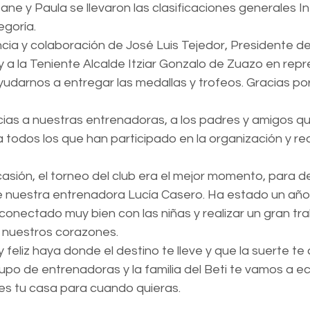
ne y Paula se llevaron las clasificaciones generales Infan
egoría.
cia y colaboración de José Luis Tejedor, Presidente de
 a la Teniente Alcalde Itziar Gonzalo de Zuazo en repr
udarnos a entregar las medallas y trofeos. Gracias por
cias a nuestras entrenadoras, a los padres y amigos q
todos los que han participado en la organización y real
sión, el torneo del club era el mejor momento, para d
 nuestra entrenadora Lucía Casero. Ha estado un año
onectado muy bien con las niñas y realizar un gran tra
 nuestros corazones.
eliz haya donde el destino te lleve y que la suerte t
rupo de entrenadoras y la familia del Beti te vamos a e
es tu casa para cuando quieras.