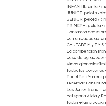
ALEVÍN: m.l. / pelota
INFANTIL: cinta / 
JUNIOR: pelota /cin
SENIOR: pelota / ci
PRIMERA : pelota /
Contamos con la pre
comunidades autón
CANTABRIA y PAÍS
La competición trans
cosa de agradecer 
Vimos gimnasia rítm
todas las personas q
Por el Beti Aurrera p
federadas absolutas;
Las Junior, Irene, I
categoría Alicia y P
todas ellas a podiun.