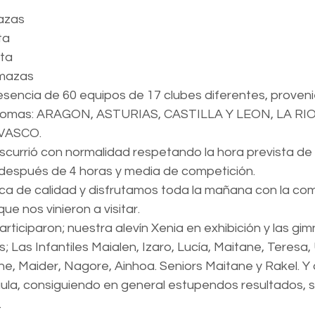
mazas
ta
nta
 mazas
sencia de 60 equipos de 17 clubes diferentes, proveni
omas: ARAGON, ASTURIAS, CASTILLA Y LEON, LA RIO
 VASCO.
currió con normalidad respetando la hora prevista de f
después de 4 horas y media de competición.
ica de calidad y disfrutamos toda la mañana con la co
ue nos vinieron a visitar.
articiparon; nuestra alevín Xenia en exhibición y las gi
 Las Infantiles Maialen, Izaro, Lucía, Maitane, Teresa,
rune, Maider, Nagore, Ainhoa. Seniors Maitane y Rakel. Y
aula, consiguiendo en general estupendos resultados, 
 