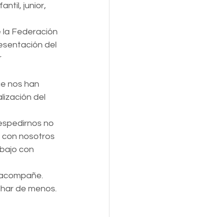
til, junior, 
 la Federación 
esentación del 
 
ue nos han 
ización del 
espedirnos no 
 con nosotros 
bajo con 
e acompañe. 
char de menos. 