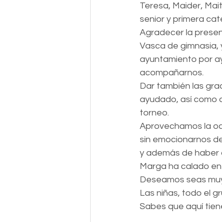
Teresa, Maider, Maita
senior y primera cat
Agradecer la presen
Vasca de gimnasia, y
ayuntamiento por ay
acompañarnos.
Dar también las gra
ayudado, así como a 
torneo.
Aprovechamos la oca
sin emocionarnos de
y además de haber c
Marga ha calado en
Deseamos seas muy f
Las niñas, todo el g
Sabes que aquí tien