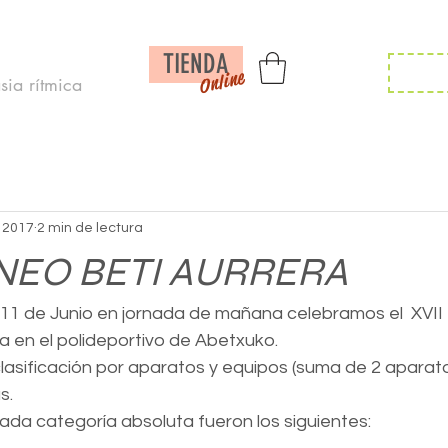
Inicio /
Noticias /
Calendario/
Contac
TIENDA
Inscr
Online
ia rítmica
n 2017
2 min de lectura
RNEO BETI AURRERA
11 de Junio en jornada de mañana celebramos el  XVII
ra en el polideportivo de Abetxuko.
lasificación por aparatos y equipos (suma de 2 aparato
s. 
ada categoría absoluta fueron los siguientes: