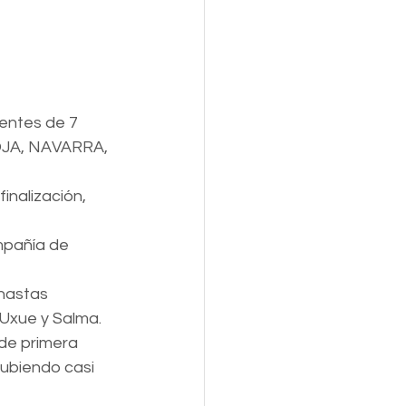
entes de 7 
JA, NAVARRA, 
inalización, 
mpañía de 
mnastas 
 Uxue y Salma. 
 de primera 
subiendo casi 