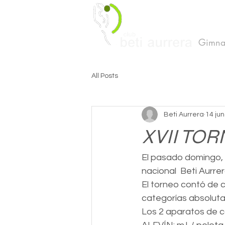
Gimnas
All Posts
Beti Aurrera
14 ju
XVII TO
El pasado domingo, 
nacional  Beti Aurre
El torneo contó de c
categorías absoluta
Los 2 aparatos de c