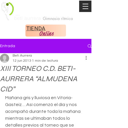
Gimnasia rítmica
TIENDA
Online
Entrada
Beti Aurrera
12 jun 2013
1 min de lectura
XIII TORNEO C.D. BETI-
AURRERA “ALMUDENA
CID”
Mañana gris y lluviosa en Vitoria-
Gasteiz… Así comenzó el día y nos 
acompañó durante toda la mañana 
mientras se ultimaban todos lo 
detalles previos al torneo que se 