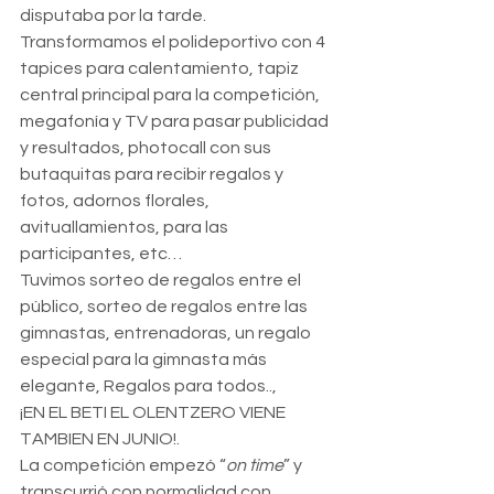
disputaba por la tarde. 
Transformamos el polideportivo con 4 
tapices para calentamiento, tapiz 
central principal para la competición, 
megafonía y TV para pasar publicidad 
y resultados, photocall con sus 
butaquitas para recibir regalos y 
fotos, adornos florales, 
avituallamientos, para las 
participantes, etc…
Tuvimos sorteo de regalos entre el 
público, sorteo de regalos entre las 
gimnastas, entrenadoras, un regalo 
especial para la gimnasta más 
elegante, Regalos para todos.., 
¡EN EL BETI EL OLENTZERO VIENE 
TAMBIEN EN JUNIO!. 
La competición empezó “
on time
” y 
transcurrió con normalidad con 