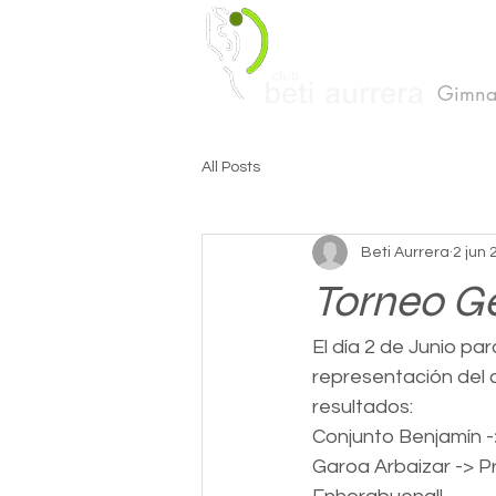
Gimnas
All Posts
Beti Aurrera
2 jun 
Torneo G
El día 2 de Junio p
representación del 
resultados:
Conjunto Benjamín ->
Garoa Arbaizar -> Pr