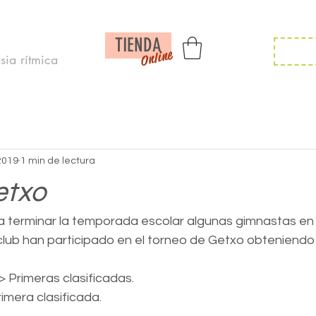
Inicio /
Noticias /
Calendario/
Contac
TIENDA
Inscr
Online
ia rítmica
2019
1 min de lectura
etxo
ara terminar la temporada escolar algunas gimnastas en
club han participado en el torneo de Getxo obteniendo 
 Primeras clasificadas.
imera clasificada.