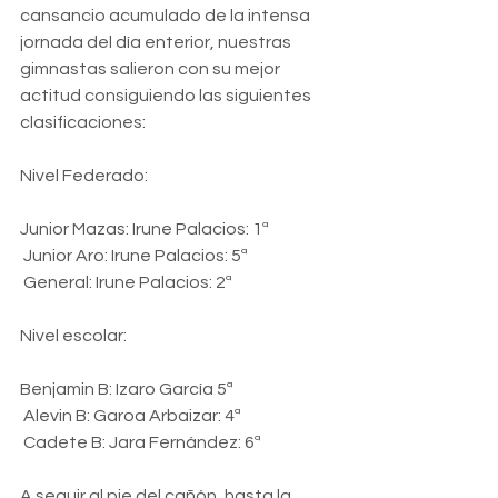
cansancio acumulado de la intensa 
jornada del día enterior, nuestras 
gimnastas salieron con su mejor 
actitud consiguiendo las siguientes 
clasificaciones:
Nivel Federado:
Junior Mazas: Irune Palacios: 1ª
 Junior Aro: Irune Palacios: 5ª
 General: Irune Palacios: 2ª
Nivel escolar:
Benjamin B: Izaro García 5ª
 Alevin B: Garoa Arbaizar: 4ª
 Cadete B: Jara Fernández: 6ª
A seguir al pie del cañón, hasta la 