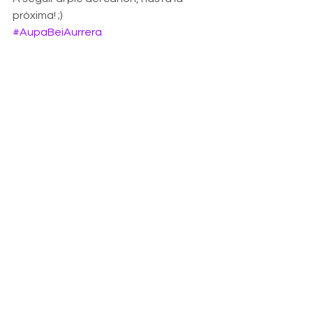
próxima! ;)
#AupaBeiAurrera