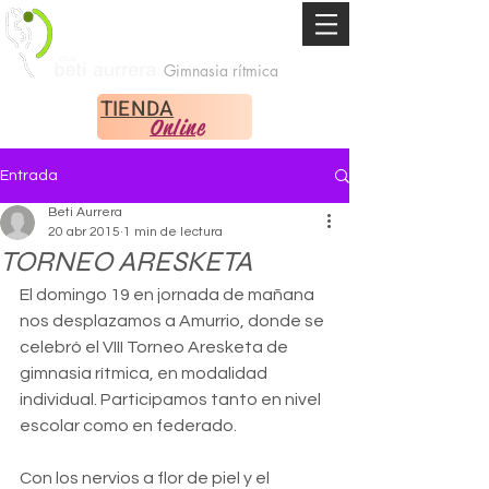
Gimnasia rítmica
TIENDA
Online
Entrada
Beti Aurrera
20 abr 2015
1 min de lectura
TORNEO ARESKETA
El domingo 19 en jornada de mañana 
nos desplazamos a Amurrio, donde se 
celebró el VIII Torneo Aresketa de 
gimnasia rítmica, en modalidad 
individual. Participamos tanto en nivel 
escolar como en federado. 
Con los nervios a flor de piel y el 