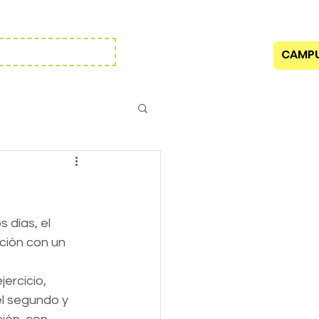
to /
El Club
información general
ipciones 2026-2027
CAMPU
días, el 
ción con un 
ercicio, 
l segundo y 