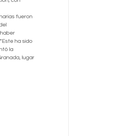
ión, con 
narias fueron 
del 
 haber 
“Este ha sido 
tó la 
ranada, lugar 