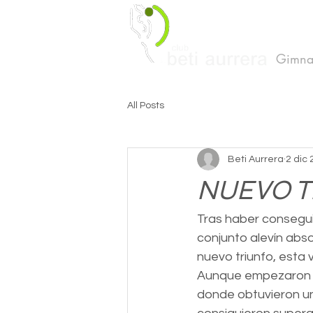
Gimnas
All Posts
Beti Aurrera
2 dic
NUEVO T
Tras haber consegui
conjunto alevín abso
nuevo triunfo, esta 
Aunque empezaron la
donde obtuvieron un