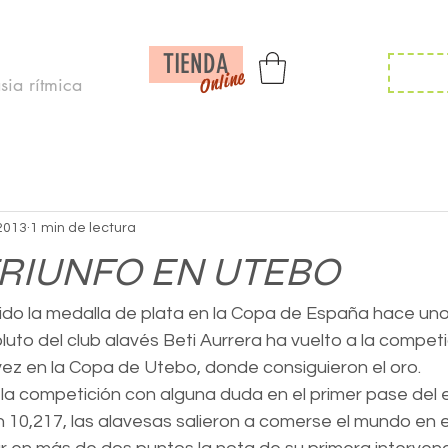
Inicio /
Noticias /
Calendario/
Contac
TIENDA
Inscr
Online
ia rítmica
 2013
1 min de lectura
RIUNFO EN UTEBO
do la medalla de plata en la Copa de España hace unos 
luto del club alavés Beti Aurrera ha vuelto a la competi
vez en la Copa de Utebo, donde consiguieron el oro.
 competición con alguna duda en el primer pase del ej
 10,217, las alavesas salieron a comerse el mundo en e