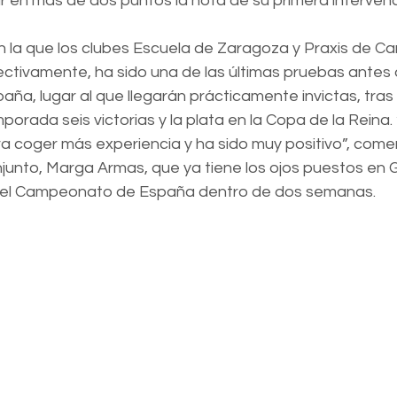
r en más de dos puntos la nota de su primera intervenc
n la que los clubes Escuela de Zaragoza y Praxis de Ca
ectivamente, ha sido una de las últimas pruebas antes 
a, lugar al que llegarán prácticamente invictas, tras
rada seis victorias y la plata en la Copa de la Reina. 
a coger más experiencia y ha sido muy positivo”, comen
junto, Marga Armas, que ya tiene los ojos puestos en G
 el Campeonato de España dentro de dos semanas.