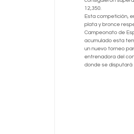
consiguieron supera
12,350.
Esta competición, e
plata y bronce resp
Campeonato de Españ
acumulado esta tempo
un nuevo torneo par
entrenadora del con
donde se disputará