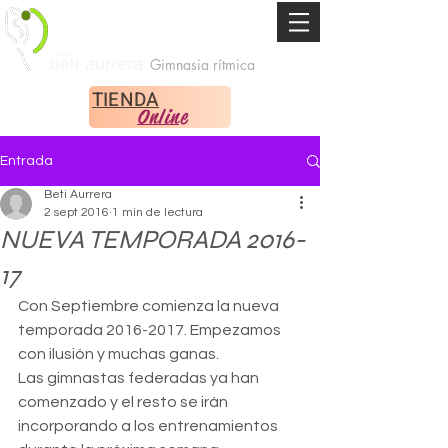
Gimnasia rítmica
TIENDA
Online
Entrada
Beti Aurrera
2 sept 2016
1 min de lectura
NUEVA TEMPORADA 2016-
17
Con Septiembre comienza la nueva 
temporada 2016-2017. Empezamos 
con ilusión y muchas ganas.
Las gimnastas federadas ya han 
comenzado y el resto se irán 
incorporando a los entrenamientos 