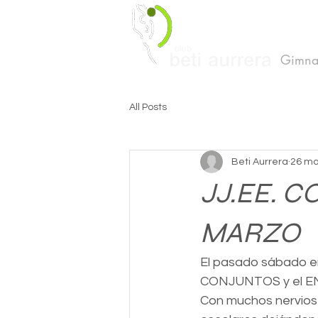
Gimnas
All Posts
Beti Aurrera
26 ma
JJ.EE. 
MARZO
El pasado sábado en 
CONJUNTOS y el 
Con muchos nervios 