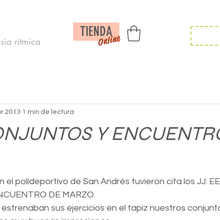
Inicio /
Noticias /
Calendario/
Contac
TIENDA
Inscr
Online
ia rítmica
r 2013
1 min de lectura
CONJUNTOS Y ENCUENTR
el polideportivo de San Andrés tuvieron cita los JJ. EE
ENCUENTRO DE MARZO.
estrenaban sus ejercicios en el tapiz nuestros conjunt