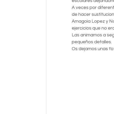
escolares dejándon
A veces por diferent
de hacer sustitucio
Amagoia Lopez y Na
ejercicios que no er
Las animamos a segui
pequeños detalles.
Os dejamos unas fot