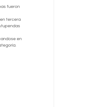
bas fueron 
en tercera 
estupendas 
candose en 
tegoría.