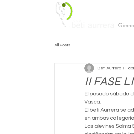
Gimnas
All Posts
Beti Aurrera
11 ab
II FASE 
El pasado sábado día
Vasca.
El beti Aurrera se a
en ambas categoría
Las alevines Salma 