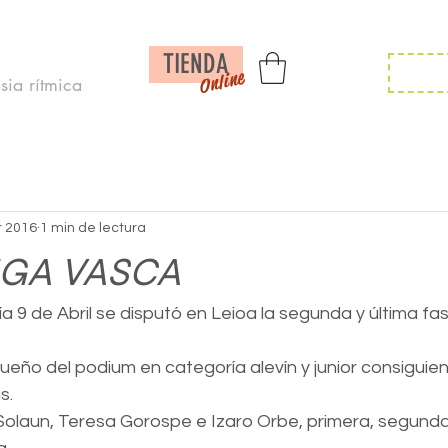
Inicio /
Noticias /
Calendario/
Contac
TIENDA
Inscr
Online
ia rítmica
r 2016
1 min de lectura
LIGA VASCA
 9 de Abril se disputó en Leioa la segunda y última fase
dueño del podium en categoría alevín y junior consiguien
s.
Solaun, Teresa Gorospe e Izaro Orbe, primera, segunda