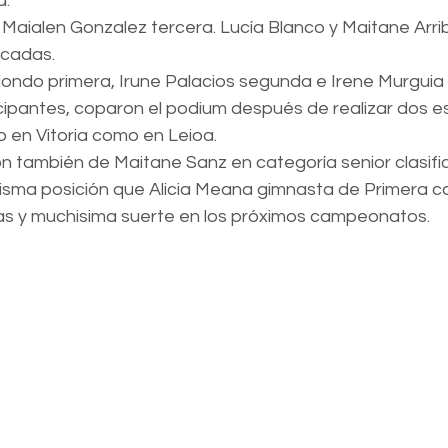
a.
l Maialen Gonzalez tercera. Lucía Blanco y Maitane Arri
icadas.
dondo primera, Irune Palacios segunda e Irene Murguia 
icipantes, coparon el podium después de realizar dos 
to en Vitoria como en Leioa.
 también de Maitane Sanz en categoría senior clasifi
isma posición que Alicia Meana gimnasta de Primera ca
s y muchisima suerte en los próximos campeonatos.