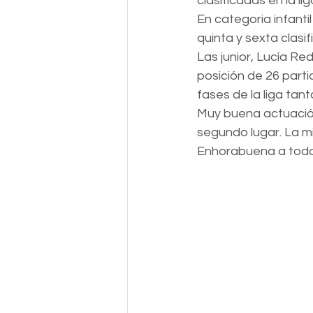
clasificadas en la lig
En categoria infanti
quinta y sexta clasif
Las junior, Lucía Re
posición de 26 part
fases de la liga tan
Muy buena actuación
segundo lugar. La m
Enhorabuena a toda