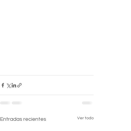
Ver todo
Entradas recientes