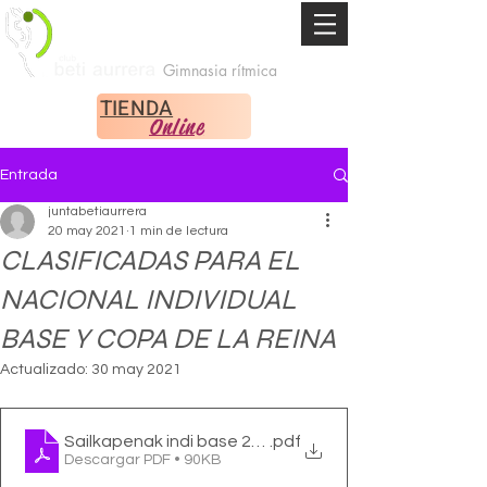
Gimnasia rítmica
TIENDA
Online
Entrada
juntabetiaurrera
20 may 2021
1 min de lectura
CLASIFICADAS PARA EL
NACIONAL INDIVIDUAL
BASE Y COPA DE LA REINA
Actualizado:
30 may 2021
Sailkapenak indi base 2021
.pdf
Descargar PDF • 90KB