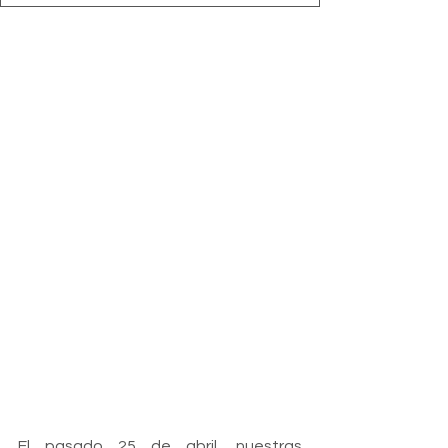
El pasado 25 de abril, nuestras 