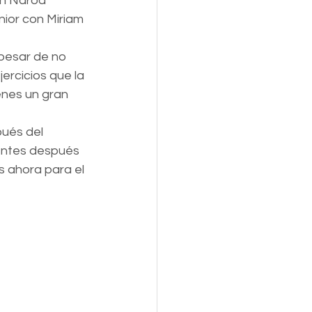
on Naroa 
nior con Miriam 
pesar de no 
ercicios que la 
nes un gran 
ués del 
ientes después 
s ahora para el 