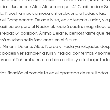
te: Alevín con Paula Gómez - 1ª Clasificada-, Infantil c
ada-, Junior con Alba Alburquerque -4ª Clasificada y Se
ada. Nuestra más cariñosa enhorabuena a todas ellas.
 el Campeonato Deiane Niso, en categoría Junior, y a 
sificarse para el Nacional, realizó cuatro magníficos ej
recida 6ª posición. Ánimo Deiane, demostraste que tie
ará muchas satisfacciones en el futuro.
 Miriam, Deiane, Alba, Naroa y Paula ya relajadas desp
to podéis ver también a Kris y Marga, contentas y sonr
 jornada! Enhorabuena también a ellas y a trabajar toda
clasificación al completo en el apartado de resultados.