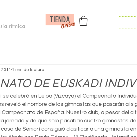
Inicio /
Noticias /
Calendario/
Contac
TIENDA
Inscr
Online
ia rítmica
 2011
1 min de lectura
ATO DE EUSKADI INDIV
l se celebró en Leioa (Vizcaya) el Campeonato Individua
os reveló el nombre de las gimnastas que pasarán al si
l Campeonato de España. Nuestro club, a pesar del altí
 la jornada y de que sólo pasaban cuatro gimnastas de
l caso de Senior) consiguió clasificar a una gimnasta e