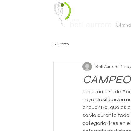
Gimnas
All Posts
Beti Aurrera
2 may
CAMPEON
El sábado 30 de Abri
cuya clasificación n
encuentro, que es e
se vio durante toda
categoría (tres en e