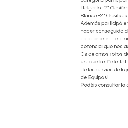
categoría participan
Holgado -2ª Clasific
Blanco -2ª Clasific
Además participó en
haber conseguido cla
colocaron en una me
potencial que nos d
Os dejamos fotos de
encuentro. En la fo
de los nervios de la
de Equipos!
Podéis consultar la 