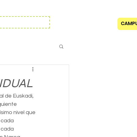
to /
El Club
información general
ipciones 2026-2027
CAMPU
IDUAL
l de Euskadi, 
guiente 
simo nivel que 
 cada 
n cada 