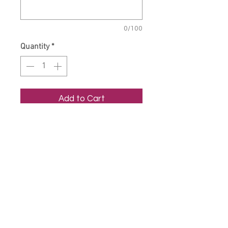
0/100
Quantity
*
Add to Cart
Camiseta Nadador, confeccionada
en Políester/Elastán de alta
calidad. Se adapta al cuerpo
perfectamente para entrenar
libremente.
Transpirable / No destiñe