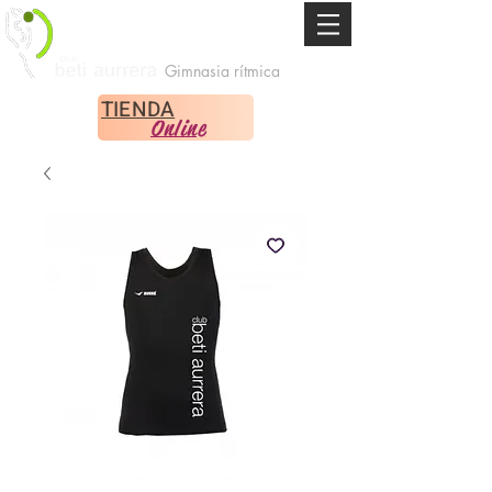
Gimnasia rítmica
TIENDA
Online