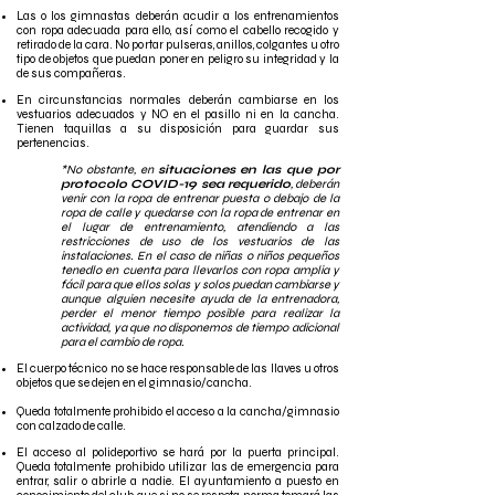
Las o los gimnastas deberán acudir a los entrenamientos
con ropa adecuada para ello, así como el cabello recogido y
retirado de la cara. No portar pulseras, anillos, colgantes u otro
tipo de objetos que puedan poner en peligro su integridad y la
de sus compañeras.
En circunstancias normales deberán cambiarse en los
vestuarios adecuados y NO en el pasillo ni en la cancha.
Tienen taquillas a su disposición para guardar sus
pertenencias.
*No obstante, en
situaciones en las que por
protocolo COVID-19 sea requerido
, deberán
venir con la ropa de entrenar puesta o debajo de la
ropa de calle y quedarse con la ropa de entrenar en
el lugar de entrenamiento, atendiendo a las
restricciones de uso de los vestuarios de las
instalaciones. En el caso de niñas o niños pequeños
tenedlo en cuenta para llevarlos con ropa amplia y
fácil para que ellos solas y solos puedan cambiarse y
aunque alguien necesite ayuda de la entrenadora,
perder el menor tiempo posible para realizar la
actividad, ya que no disponemos de tiempo adicional
para el cambio de ropa.
El cuerpo técnico no se hace responsable de las llaves u otros
objetos que se dejen en el gimnasio/cancha.
Queda totalmente prohibido el acceso a la cancha/gimnasio
con calzado de calle.
El acceso al polideportivo se hará por la puerta principal.
Queda totalmente prohibido utilizar las de emergencia para
entrar, salir o abrirle a nadie. El ayuntamiento a puesto en