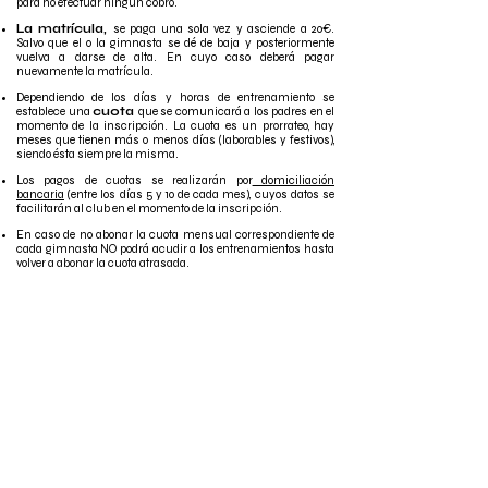
para no efectuar ningún cobro.
La matrícula,
se paga una sola vez y asciende a 20€.
Salvo que el o la gimnasta se dé de baja y posteriormente
vuelva a darse de alta. En cuyo caso deberá pagar
nuevamente la matrícula.
Dependiendo de los días y horas de entrenamiento se
establece una
cuota
que se comunicará a los padres en el
momento de la inscripción. La cuota es un prorrateo, hay
meses que tienen más o menos días (laborables y festivos),
siendo ésta siempre la misma.
Los pagos de cuotas se realizarán por
domiciliación
bancaria
(entre los días 5 y 10 de cada mes), cuyos datos se
facilitarán al club en el momento de la inscripción.
En caso de no abonar la cuota mensual correspondiente de
cada gimnasta NO podrá acudir a los entrenamientos hasta
volver a abonar la cuota atrasada.
Los
recibos devueltos o impagados tendrán un recargo de
3€
y serán abonados en un plazo de 5 días máximo.
Los gastos generados por las gimnastas, cómo pedidos de
material por la web, equipación, etc., se pasarán por la cuenta
facilitada por los socios.
En el caso de hermanos se aplicarán descuentos en la cuota.
Un 20% en la cuota de menor importe en el caso de dos
hermanos y 10 % en la dos cuotas de menor importe en caso
de tres hermanos.
INSCRIPCIONES Y BAJAS :