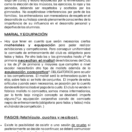
largo del curso, y estará establecida por la entrenadora, así
como la elección de las músicas, los ejercicios, la ropa y los
peinados, debiendo ser respetados y acatados por las
gimnastas. No aceptándose interferencias por parte de las
familias; las entrenadoras son merecedoras de respeto en el
desarrollo de su trabajo siendo plenamente conscientes de la
importancia de su influencia en el desarrollo personal y
deportivo de las alumnas.
MARIAL Y EQUIPACIÓN
Hay que tener en cuenta que serán necesarios ciertos
materiales y equipación
para poder realizar
exhibiciones y competiciones. Para conseguir uniformidad
la camiseta de entrenamiento del club es obligatoria para
todos y todas. Por otro lado los y las gimnastas hasta 2º de
primaria
necesitan el mallot
de exhibiciones del Club,
y los de 3º de primaria y mayores que compiten a nivel
escolar necesitarán otro tipo de mallots además de la
equipación corporativa
*, OBLIGATORIOS para acudir
a las competiciones. El mallot será la entrenadora quien lo
elija, sobre todo si se trata de conjuntos. El importe de estos
artículos cuando sean necesarios, se pasarán por la cuenta
donde esté domiciliado el pago de la cuota. El club no vende ni
fabrica mallots ni camisetas, somos meros intermediarios,
por lo tanto bajo ningún concepto se devolverá importe
alguno.(*La equipación corporativa consta de: camiseta
negra de entrenamiento (obligatoria para todos y todas) más
el chándal de competición. )
PAGOS (Matrícula, cuotas y recibos):
Existe la posibilidad de asistir a una sesión
de prueba
, si
posteriormente se decide no continuar, se deberá comunicar