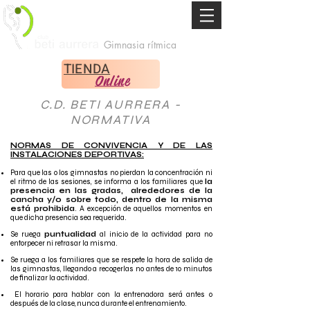
Gimnasia rítmica
TIENDA
Online
C.D. BETI AURRERA -
NORMATIVA
NORMAS DE CONVIVENCIA Y DE LAS
INSTALACIONES DEPORTIVAS:
Para que las o los gimnastas no pierdan la concentración ni
el ritmo de las sesiones, se informa a los familiares que
la
presencia en las gradas, alrededores de la
cancha y/o sobre todo, dentro de la misma
está prohibida
. A excepción de aquellos momentos en
que dicha presencia sea requerida.
Se ruega
puntualidad
al inicio de la actividad para no
entorpecer ni retrasar la misma.
Se ruega a los familiares que se respete la hora de salida de
las gimnastas, llegando a recogerlas no antes de 10 minutos
de finalizar la actividad.
El horario para hablar con la entrenadora será antes o
después de la clase, nunca durante el entrenamiento.