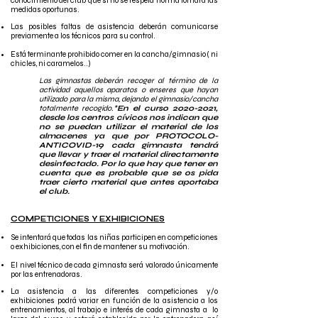
conocimiento del club que si no se respeta norma tomará las
medidas oportunas.
Las posibles faltas de asistencia deberán comunicarse
previamente a los técnicos para su control.
Está terminante prohibido comer en la cancha/gimnasio ( ni
chicles, ni caramelos..)
Las gimnastas deberán recoger al término de la
actividad aquellos aparatos o enseres que hayan
utilizado para la misma, dejando el gimnasio/cancha
totalmente recogido.*
En el curso
2020-2021
,
desde los centros cívicos nos indican que
no se puedan utilizar el material de los
almacenes ya que por PROTOCOLO-
ANTICOVID-19 cada gimnasta tendrá
que llevar y traer el material directamente
desinfectado. Por lo que hay que tener en
cuenta que es probable que se
os pida
traer cierto material que antes aportaba
el club.
COMPETICIONES Y EXHIBICIONES
Se intentará que todas las niñas participen en competiciones
o exhibiciones, con el fin de mantener su motivación.
El nivel técnico de cada gimnasta será valorado únicamente
por las entrenadoras.
La asistencia a las diferentes competiciones y/o
exhibiciones podrá variar en función de la asistencia a los
entrenamientos, al trabajo e interés de cada gimnasta a lo