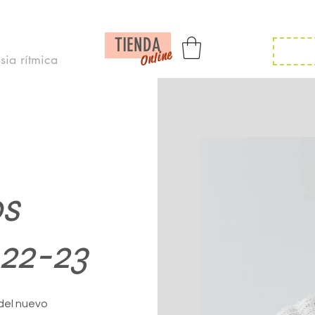
Inicio /
Noticias /
Calendario/
Contac
TIENDA
Inscr
Online
ia rítmica
s
22-23
del nuevo