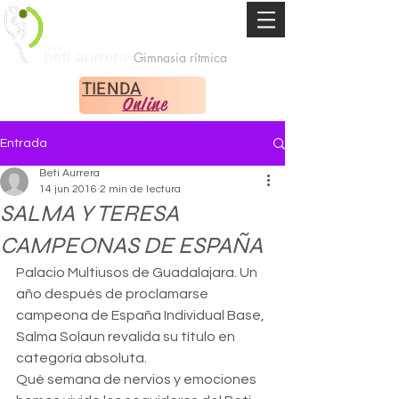
Gimnasia rítmica
TIENDA
Online
Entrada
Beti Aurrera
14 jun 2016
2 min de lectura
SALMA Y TERESA
CAMPEONAS DE ESPAÑA
Palacio Multiusos de Guadalajara. Un 
año después de proclamarse 
campeona de España Individual Base, 
Salma Solaun revalida su título en 
categoría absoluta.
Qué semana de nervios y emociones 