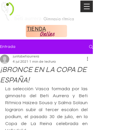
Gimnasia rítmica
TIENDA
Online
Entrada
juntabetiaurrera
4 jul 2021
1 min de lectura
¡BRONCE EN LA COPA DE
ESPAÑA!
La selección Vasca formada por las 
gimnasta del Beti Aurrera y Beti 
Ritmica Haizea Sousa y Salma Solaun 
lograron subir al tercer escalon del 
podium, el pasado 30 de julio, en la 
Copa de La Reina celebrada en 